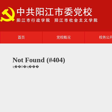
首页
党校概况
校务公
党校简介
领导班
Not Found (#404)
部门职能
机构设
ҳ��δ�ҵ���
校园风光
党校动