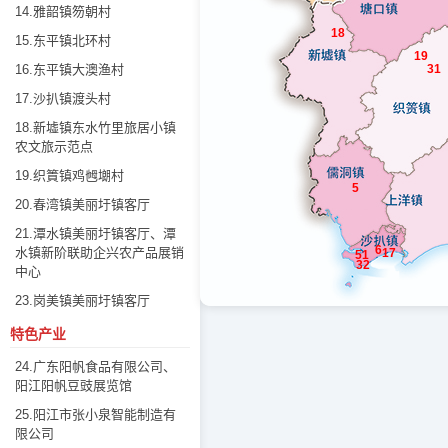
14.雅韶镇笏朝村
18
15.东平镇北环村
19
16.东平镇大澳渔村
31
17.沙扒镇渡头村
18.新墟镇东水竹里旅居小镇
农文旅示范点
19.织篢镇鸡乸㙟村
5
20.春湾镇美丽圩镇客厅
21.潭水镇美丽圩镇客厅、潭
6
水镇新阶联助企兴农产品展销
17
51
32
中心
23.岗美镇美丽圩镇客厅
特色产业
24.广东阳帆食品有限公司、
阳江阳帆豆豉展览馆
25.阳江市张小泉智能制造有
限公司