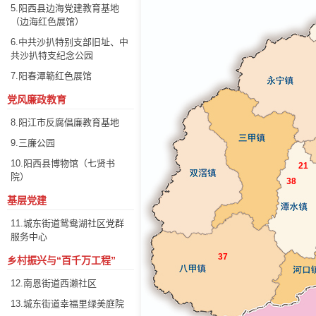
5.阳西县边海党建教育基地
（边海红色展馆）
6.中共沙扒特别支部旧址、中
共沙扒特支纪念公园
7.阳春潭簕红色展馆
党风廉政教育
8.阳江市反腐倡廉教育基地
9.三廉公园
10.阳西县博物馆（七贤书
21
院）
38
基层党建
11.城东街道鸳鸯湖社区党群
服务中心
37
乡村振兴与“百千万工程”
12.南恩街道西濑社区
13.城东街道幸福里绿美庭院