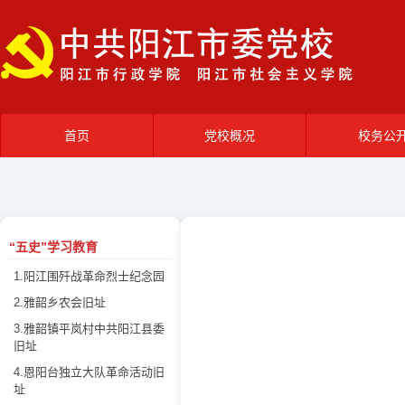
首页
党校概况
校务公
党校简介
领导班
部门职能
机构设
“五史”学习教育
校园风光
党校动
1.阳江围歼战革命烈士纪念园
2.雅韶乡农会旧址
3.雅韶镇平岚村中共阳江县委
旧址
4.恩阳台独立大队革命活动旧
址