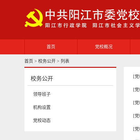
首页
党校概况
首页
>
校务公开
> 列表
党校简介
[
党
部门职能
校务公开
[
党
校园风光
领导班子
[
党
机构设置
[
党
党校动态
[
党