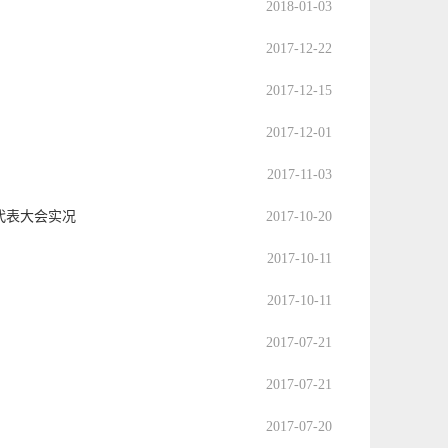
2018-01-03
2017-12-22
2017-12-15
2017-12-01
2017-11-03
代表大会实况
2017-10-20
2017-10-11
2017-10-11
2017-07-21
2017-07-21
2017-07-20