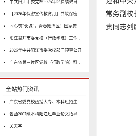
述和中央
中共阳江市委党校2025年经费绩效自评报告
常务副校
【2026年保密宣传教育月】共筑保密防线 公民人人有责
责同志列
同心筑“长城”，青春耀湾区！国家安全研学行开始啦！
阳江召开市委党校（行政学院）工作会议
2026年中共阳江市委党校部门预算公开
广东省第三片区党校（行政学院）科研工作会议在阳江市委党校召开
全站热门资讯
广东省委党校函授大专、本科班招生简章
省函2007级本科阳江班毕业论文指导、答辩工作安排
关天宇