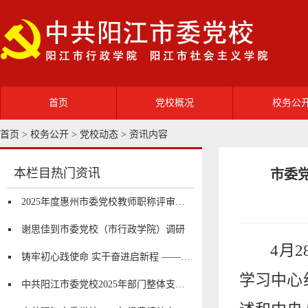
首页
党校概况
校务公
首页 >
校务公开
>
党校动态
> 资讯内容
党校简介
领导班
部门职能
机构设
本栏目热门资讯
市委
2025年度惠州市委党校教师职称评审及初次职称考核认定通过人员公示
校园风光
党校动
谢思佳到市委党校（市行政学院）调研
4
月
2
铸牢初心践使命 实干奋进启新程 ——市委党校开展庆祝中国共产党成立105周年“七一”系列活动
学习中心
中共阳江市委党校2025年部门整体支出绩效自评报告